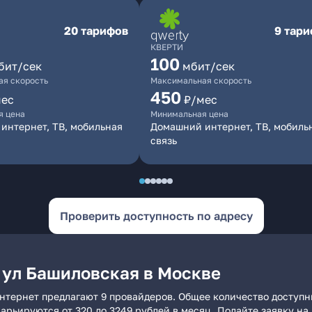
20 тарифов
9 тар
КВЕРТИ
100
бит/сек
мбит/сек
я скорость
Максимальная скорость
450
мес
₽/мес
я цена
Минимальная цена
интернет, ТВ, мобильная
Домашний интернет, ТВ, мобиль
связь
Проверить доступность по адресу
 ул Башиловская в Москве
интернет предлагают 9 провайдеров. Общее количество доступн
 варьируются от 320 до 3249 рублей в месяц. Подайте заявку 