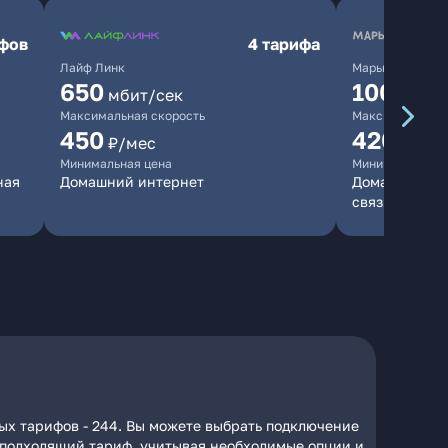
ифов
4 тарифа
Лайф Линк
Марьино.нет
650
10000
мбит/сек
мб
Максимальная скорость
Максимальная 
450
420
₽/мес
₽/мес
Минимальная цена
Минимальная ц
ная
Домашний интернет
Домашний инт
связь
ых тарифов - 244. Вы можете выбрать подключение
на подходящий тариф, учитывая необходимые опции и