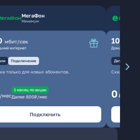
МегаФон
Минимум
0
100
мбит/сек
мбит
шний интернет
Домашний инте
али
Подключение
Детали
Под
ка только для новых абонентов.
Скидка тольк
1 месяц по акции
1
0
/мес
₽/мес
Далее
800
₽/мес
Да
Подключить