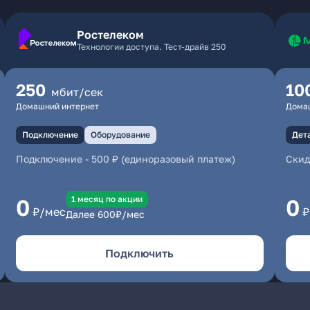
Ростелеком
Технологии доступа. Тест-драйв 250
250
10
мбит/сек
Домашний интернет
Дома
Подключение
Оборудование
Дет
Подключение
-
500 ₽ (единоразовый платеж)
Скид
1 месяц по акции
0
0
₽/мес
₽
Далее
600
₽/мес
Подключить