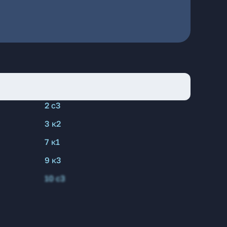
2 с3
3 к2
7 к1
9 к3
10 с3