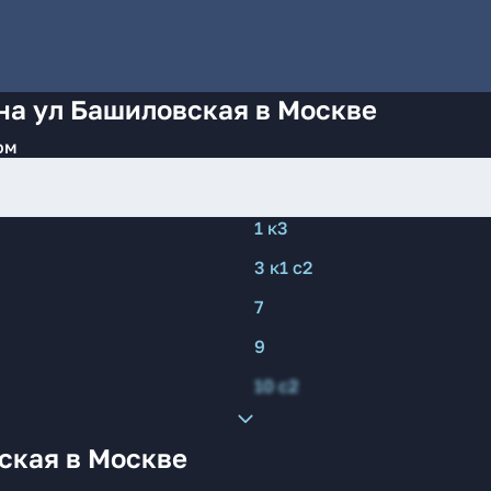
на ул Башиловская в Москве
ом
1 к3
3 к1 с2
7
9
10 с2
ская в Москве