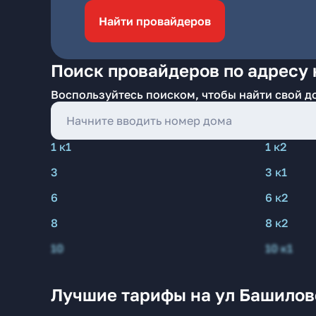
Найти провайдеров
Поиск провайдеров по адресу 
Воспользуйтесь поиском, чтобы найти свой д
1 к1
1 к2
3
3 к1
6
6 к2
8
8 к2
10
10 к1
Лучшие тарифы на ул Башилов