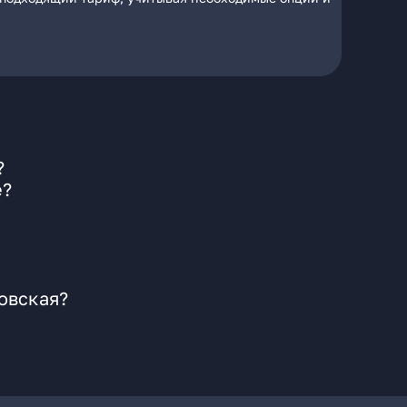
?
е?
овская?