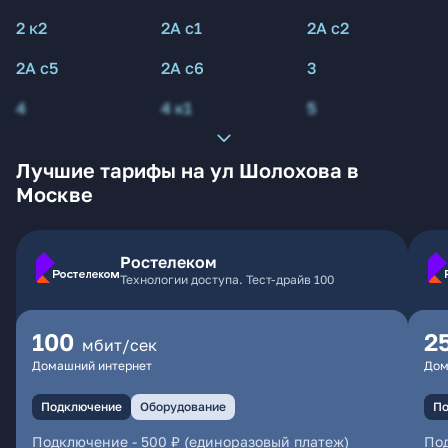
2 к2
2А с1
2А с2
2А с5
2А с6
3
4
4 к1
5
Лучшие тарифы на ул Шолохова в
Москве
Ростелеком
Технологии доступа. Тест-драйв 100
100
2
мбит/сек
Домашний интернет
Дом
Подключение
Оборудование
По
Подключение
-
500 ₽ (единоразовый платеж)
По