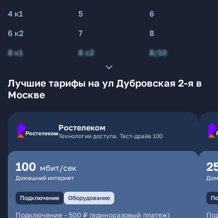
4 к1
5
6
6 к2
7
8
8 к1
8 с2
8/10
Лучшие тарифы на ул Дубровская 2-я в
Москве
Ростелеком
Технологии доступа. Тест-драйв 100
100
2
мбит/сек
Домашний интернет
Дом
Подключение
Оборудование
По
Подключение
-
500 ₽ (единоразовый платеж)
По