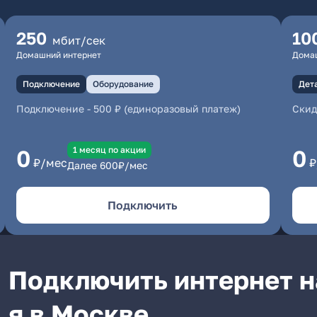
250
10
мбит/сек
Домашний интернет
Дома
Подключение
Оборудование
Дет
Подключение
-
500 ₽ (единоразовый платеж)
Скид
1 месяц по акции
0
0
₽/мес
₽
Далее
600
₽/мес
Подключить
Подключить интернет н
я в Москве