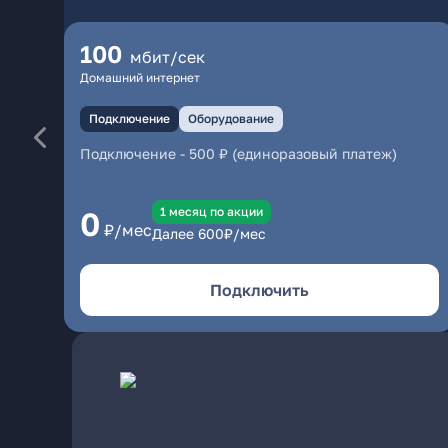
100
мбит/сек
Домашний интернет
Подключение
Оборудование
Подключение
-
500 ₽ (единоразовый платеж)
1 месяц по акции
0
₽/мес
Далее
600
₽/мес
Подключить