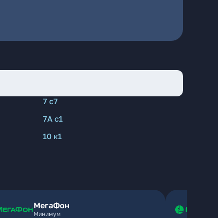
7 с7
7А с1
10 к1
МегаФон
Минимум