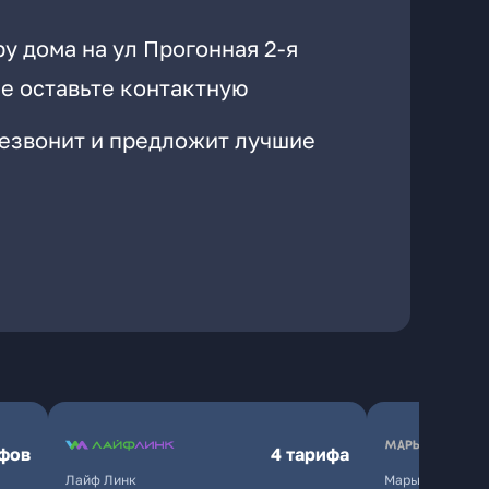
у дома на ул Прогонная 2-я
е оставьте контактную
резвонит и предложит лучшие
ифов
4 тарифа
Лайф Линк
Марьино.нет