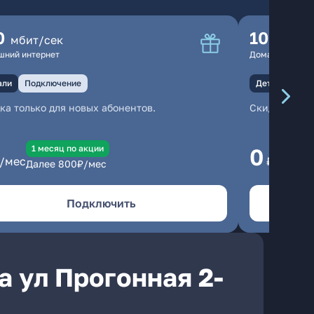
0
100
мбит/сек
мбит
шний интернет
Домашний инте
али
Подключение
Детали
Под
ка только для новых абонентов.
Скидка тольк
1 месяц по акции
1
0
/мес
₽/мес
Далее
800
₽/мес
Да
Подключить
а ул Прогонная 2-