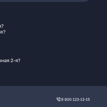
я?
ве?
ная 2-я?
8 800 123-13-15