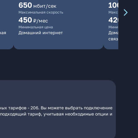
650
10000
мбит/сек
мб
Максимальная скорость
Максимальная 
450
420
₽/мес
₽/мес
Минимальная цена
Минимальная ц
ная
Домашний интернет
Домашний инт
связь
ных тарифов - 206. Вы можете выбрать подключение
на подходящий тариф, учитывая необходимые опции и