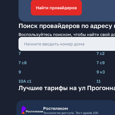
Найти провайдеров
Поиск провайдеров по адресу 
Воспользуйтесь поиском, чтобы найти свой д
7
7 с2
7 с8
7 с9
9
9 к3
10А с1
11
Лучшие тарифы на ул Прогонна
Ростелеком
Технологии доступа. Тест-драйв 100