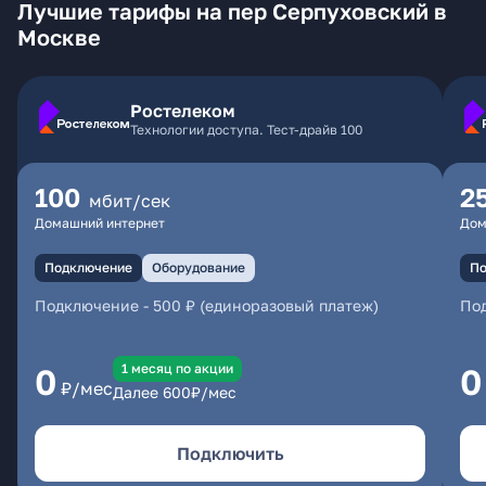
Лучшие тарифы на пер Серпуховский в
Москве
Ростелеком
Технологии доступа. Тест-драйв 100
100
2
мбит/сек
Домашний интернет
Дом
Подключение
Оборудование
По
Подключение
-
500 ₽ (единоразовый платеж)
По
1 месяц по акции
0
0
₽/мес
Далее
600
₽/мес
Подключить