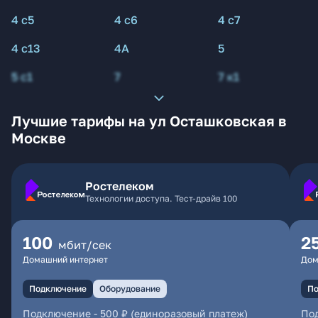
4 с5
4 с6
4 с7
4 с13
4А
5
5 с1
7
7 к1
Лучшие тарифы на ул Осташковская в
Москве
Ростелеком
Технологии доступа. Тест-драйв 100
100
2
мбит/сек
Домашний интернет
Дом
Подключение
Оборудование
По
Подключение
-
500 ₽ (единоразовый платеж)
По