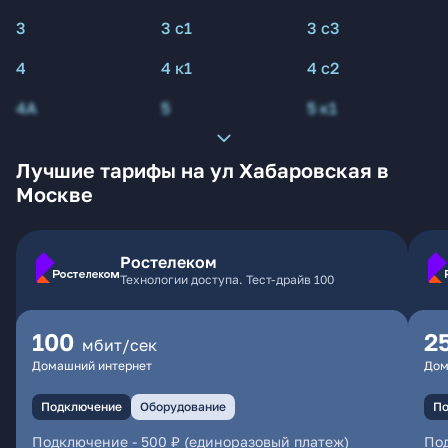
3
3 с1
3 с3
4
4 к1
4 с2
4А
5
5 к1
Лучшие тарифы на ул Хабаровская в
Москве
Ростелеком
Технологии доступа. Тест-драйв 100
100
2
мбит/сек
Домашний интернет
Дом
Подключение
Оборудование
По
Подключение
-
500 ₽ (единоразовый платеж)
По