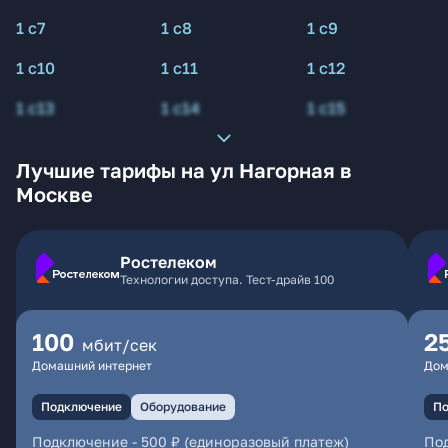
1 с7
1 с8
1 с9
1 с10
1 с11
1 с12
1 с13
1 с14
1 с15
Лучшие тарифы на ул Нагорная в
Москве
Ростелеком
Технологии доступа. Тест-драйв 100
100
2
мбит/сек
Домашний интернет
Дом
Подключение
Оборудование
По
Подключение
-
500 ₽ (единоразовый платеж)
По