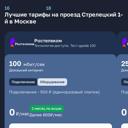
16
18
Лучшие тарифы на проезд Стрелецкий 1-
й в Москве
Ростелеком
Технологии доступа. Тест-драйв 100
100
2
мбит/сек
Домашний интернет
Дом
Подключение
Оборудование
По
Подключение
-
500 ₽ (единоразовый платеж)
По
1 месяц по акции
0
0
₽/мес
Далее
600
₽/мес