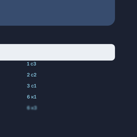
1 с3
2 с2
3 с1
6 к1
6 к3