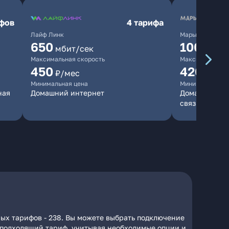
ифов
4 тарифа
Лайф Линк
Марьино.нет
650
10000
мбит/сек
мб
Максимальная скорость
Максимальная 
450
420
₽/мес
₽/мес
Минимальная цена
Минимальная ц
ная
Домашний интернет
Домашний инт
связь
ных тарифов - 238. Вы можете выбрать подключение
на подходящий тариф, учитывая необходимые опции и