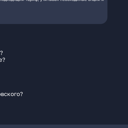
?
е?
овского?