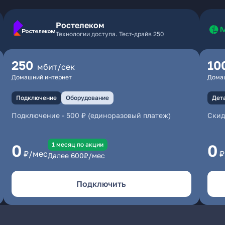
Ростелеком
Технологии доступа. Тест-драйв 250
250
10
мбит/сек
Домашний интернет
Дома
Подключение
Оборудование
Дет
Подключение
-
500 ₽ (единоразовый платеж)
Скид
1 месяц по акции
0
0
₽/мес
₽
Далее
600
₽/мес
Подключить