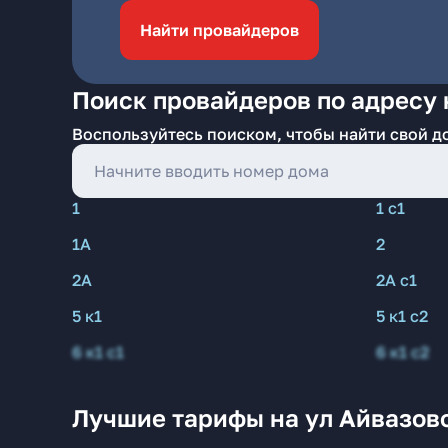
Найти провайдеров
Поиск провайдеров по адресу 
Воспользуйтесь поиском, чтобы найти свой д
1
1 с1
1А
2
2А
2А с1
5 к1
5 к1 с2
6 к1 с1
6 к1 с2
Лучшие тарифы на ул Айвазов