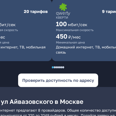
20 тарифов
9 тар
КВЕРТИ
100
бит/сек
мбит/сек
я скорость
Максимальная скорость
450
мес
₽/мес
я цена
Минимальная цена
интернет, ТВ, мобильная
Домашний интернет, ТВ, мобиль
связь
Проверить доступность по адресу
 ул Айвазовского в Москве
интернет предлагают 8 провайдеров. Общее количество доступ
 варьируются от 320 до 3249 рублей в месяц. Подайте заявку 