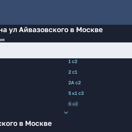
на ул Айвазовского в Москве
ом
1 с2
2 с1
2А с2
5 к1 с3
6 к2
ского в Москве