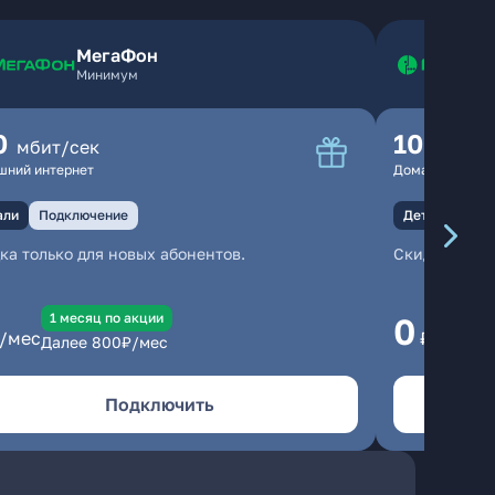
МегаФон
Минимум
0
100
мбит/сек
мбит
шний интернет
Домашний инте
али
Подключение
Детали
Под
ка только для новых абонентов.
Скидка тольк
1 месяц по акции
1
0
/мес
₽/мес
Далее
800
₽/мес
Да
Подключить