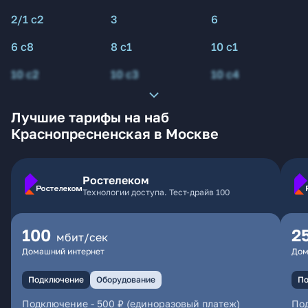
2/1 с2
3
6
6 с8
8 с1
10 с1
10 с2
10 с3
10 с4
Лучшие тарифы на наб
Краснопресненская в Москве
Ростелеком
Технологии доступа. Тест-драйв 100
100
2
мбит/сек
Домашний интернет
Дом
Подключение
Оборудование
По
Подключение
-
500 ₽ (единоразовый платеж)
По