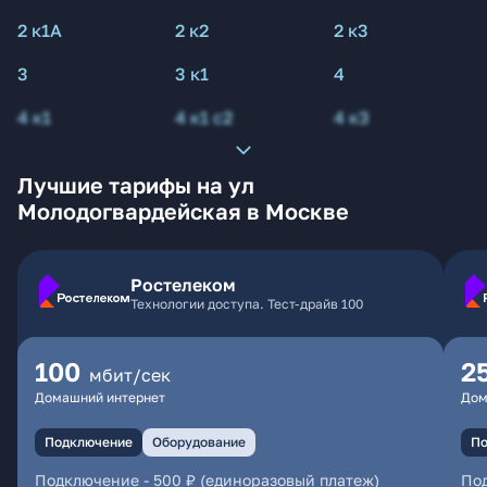
2 к1А
2 к2
2 к3
3
3 к1
4
4 к1
4 к1 с2
4 к3
Лучшие тарифы на ул
Молодогвардейская в Москве
Ростелеком
Технологии доступа. Тест-драйв 100
100
2
мбит/сек
Домашний интернет
Дом
Подключение
Оборудование
По
Подключение
-
500 ₽ (единоразовый платеж)
По