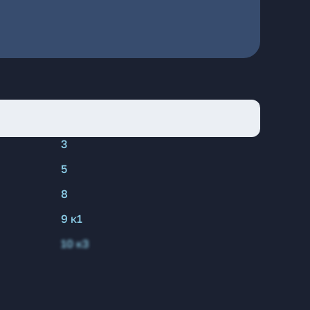
3
5
8
9 к1
10 к3