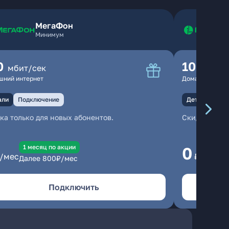
МегаФон
Минимум
0
100
мбит/сек
мбит
шний интернет
Домашний инте
али
Подключение
Детали
Под
ка только для новых абонентов.
Скидка тольк
1 месяц по акции
1
0
/мес
₽/мес
Далее
800
₽/мес
Да
Подключить