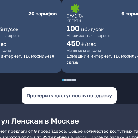
20 тарифов
9 тар
КВЕРТИ
100
бит/сек
мбит/сек
я скорость
Максимальная скорость
450
мес
₽/мес
я цена
Минимальная цена
интернет, ТВ, мобильная
Домашний интернет, ТВ, мобиль
связь
Проверить доступность по адресу
 ул Ленская в Москве
нет предлагают 9 провайдеров. Общее количество доступных та
рьируются от 450 до 3249 рублей в месяц. Подайте заявку на 