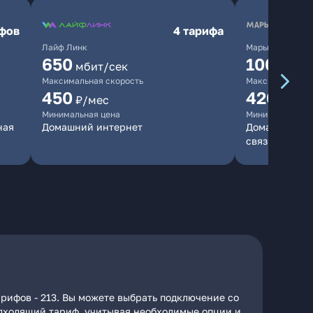
ифов
4 тарифа
Лайф Линк
Марьино.нет
650
10000
мбит/сек
мб
Максимальная скорость
Максимальная 
450
420
₽/мес
₽/мес
Минимальная цена
Минимальная ц
ная
Домашний интернет
Домашний инт
связь
рифов - 213. Вы можете выбрать подключение со
подходящий тариф, учитывая необходимые опции и