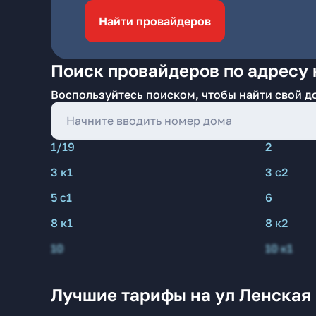
Найти провайдеров
Поиск провайдеров по адресу 
Воспользуйтесь поиском, чтобы найти свой д
1/19
2
3 к1
3 с2
5 с1
6
8 к1
8 к2
10
10 к1
Лучшие тарифы на ул Ленская