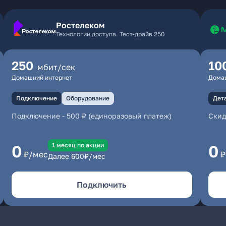
Ростелеком
Технологии доступа. Тест-драйв 250
250
10
мбит/сек
Домашний интернет
Дома
Подключение
Оборудование
Дет
Подключение
-
500 ₽ (единоразовый платеж)
Скид
1 месяц по акции
0
0
₽/мес
₽
Далее
600
₽/мес
Подключить