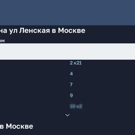
на ул Ленская в Москве
ом
2 к21
4
7
9
10 к2
 в Москве