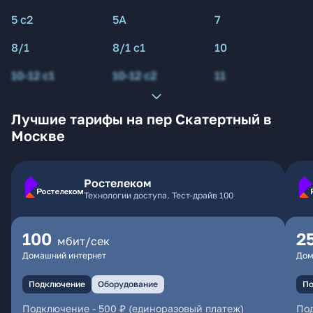
5 с2
5А
7
8/1
8/1 с1
10
10-12 с1
10-12 с2
11
Лучшие тарифы на пер Скатертный в
Москве
Ростелеком
Технологии доступа. Тест-драйв 100
100
2
мбит/сек
Домашний интернет
Дом
Подключение
Оборудование
По
Подключение
-
500 ₽ (единоразовый платеж)
По