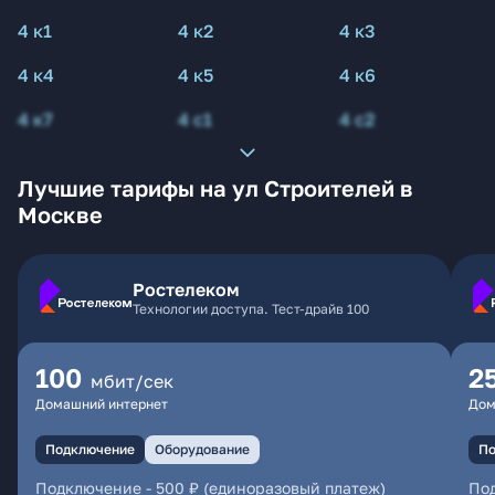
4 к1
4 к2
4 к3
4 к4
4 к5
4 к6
4 к7
4 с1
4 с2
Лучшие тарифы на ул Строителей в
Москве
Ростелеком
Технологии доступа. Тест-драйв 100
100
2
мбит/сек
Домашний интернет
Дом
Подключение
Оборудование
По
Подключение
-
500 ₽ (единоразовый платеж)
По