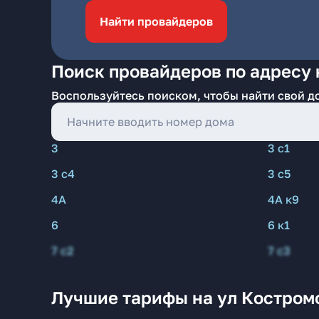
Найти провайдеров
Поиск провайдеров по адресу 
Воспользуйтесь поиском, чтобы найти свой д
3
3 с1
3 с4
3 с5
4А
4А к9
6
6 к1
7 с2
7 с3
Лучшие тарифы на ул Костром