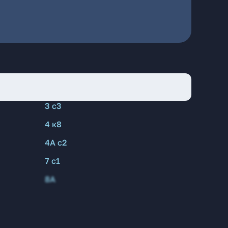
3 с3
4 к8
4А с2
7 с1
8А