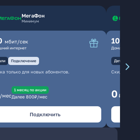
МегаФон
Минимум
0
100
мбит/сек
мбит
шний интернет
Домашний инте
али
Подключение
Детали
Под
ка только для новых абонентов.
Скидка тольк
1 месяц по акции
1
0
/мес
₽/мес
Далее
800
₽/мес
Да
Подключить