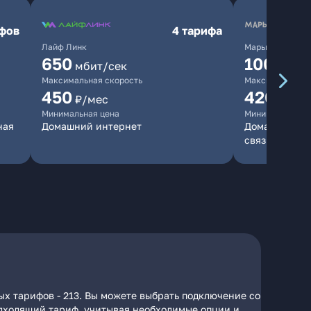
ифов
4 тарифа
Лайф Линк
Марьино.нет
650
10000
мбит/сек
мб
Максимальная скорость
Максимальная 
450
420
₽/мес
₽/мес
Минимальная цена
Минимальная ц
ная
Домашний интернет
Домашний инт
связь
ых тарифов - 213. Вы можете выбрать подключение со
подходящий тариф, учитывая необходимые опции и