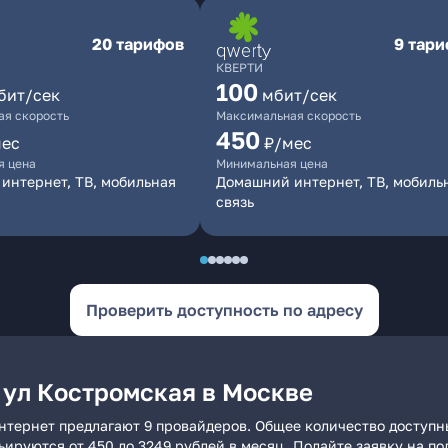
20 тарифов
9 тар
КВЕРТИ
100
бит/сек
мбит/сек
я скорость
Максимальная скорость
450
мес
₽/мес
я цена
Минимальная цена
интернет, ТВ, мобильная
Домашний интернет, ТВ, мобиль
связь
Проверить доступность по адресу
 ул Костромская в Москве
нтернет предлагают 9 провайдеров. Общее количество доступн
рьируются от 450 до 3249 рублей в месяц. Подайте заявку на 