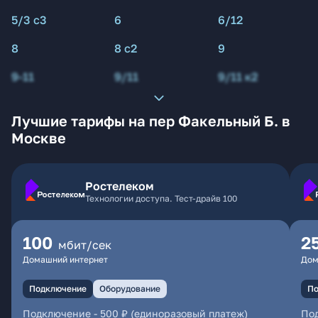
5/3 с3
6
6/12
8
8 с2
9
9-11
9/11
9/11 к2
Лучшие тарифы на пер Факельный Б. в
Москве
Ростелеком
Технологии доступа. Тест-драйв 100
100
2
мбит/сек
Домашний интернет
Дом
Подключение
Оборудование
По
Подключение
-
500 ₽ (единоразовый платеж)
По