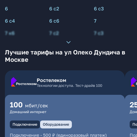
6
6 с2
6 с3
6 с4
6 с6
7
7 к6
7 с2
7 с3
Лучшие тарифы на ул Олеко Дундича в
Москве
Ростелеком
Технологии доступа. Тест-драйв 100
100
2
мбит/сек
Домашний интернет
Дом
Подключение
Оборудование
По
Подключение
-
500 ₽ (единоразовый платеж)
По