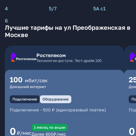
4
5/7
5А с1
6
Лучшие тарифы на ул Преображенская в
Москве
Ростелеком
Технологии доступа. Тест-драйв 100
100
2
мбит/сек
Домашний интернет
Дом
Подключение
Оборудование
По
Подключение
-
500 ₽ (единоразовый платеж)
По
1 месяц по акции
0
0
₽/мес
Далее
600
₽/мес