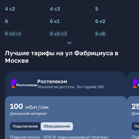
4 с2
4 с3
5
6
6 к1
6 к2
6 к2 с1
6 к2 с3
6 к6
Лучшие тарифы на ул Фабрициуса в
Москве
Ростелеком
Технологии доступа. Тест-драйв 100
100
2
мбит/сек
Домашний интернет
Дом
Подключение
Оборудование
По
Подключение
-
500 ₽ (единоразовый платеж)
По