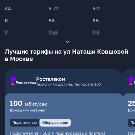
4А
5 к2
5-2
6
6А
6Б
7
7 к1
7-1
Лучшие тарифы на ул Наташи Ковшовой
в Москве
Ростелеком
Технологии доступа. Тест-драйв 100
100
2
мбит/сек
Домашний интернет
Дом
Подключение
Оборудование
По
Подключение
-
500 ₽ (единоразовый платеж)
По