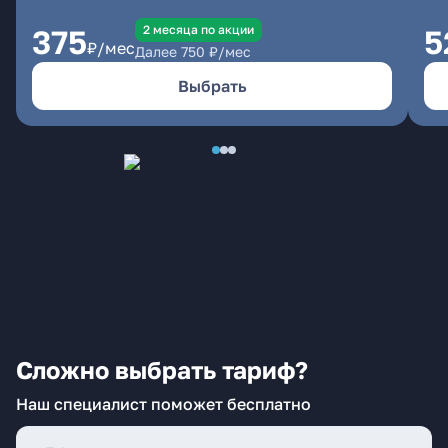
2 месяцa по акции
375
5
₽/мес
Далее
750
₽/мес
Выбрать
Сложно выбрать тариф?
Наш специалист поможет бесплатно