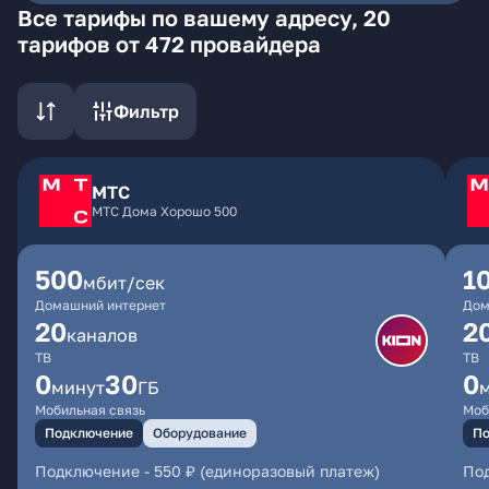
Все тарифы по вашему адресу, 20
тарифов от 472 провайдера
Фильтр
МТС
МТС Дома Хорошо 500
500
1
мбит/сек
Домашний интернет
Дом
20
2
каналов
ТВ
ТВ
0
30
0
минут
ГБ
Мобильная связь
Моб
Подключение
Оборудование
По
Подключение
-
550 ₽ (единоразовый платеж)
По