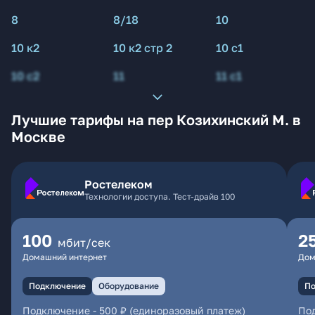
8
8/18
10
10 к2
10 к2 стр 2
10 с1
10 с2
11
11 с1
Лучшие тарифы на пер Козихинский М. в
Москве
Ростелеком
Технологии доступа. Тест-драйв 100
100
2
мбит/сек
Домашний интернет
Дом
Подключение
Оборудование
По
Подключение
-
500 ₽ (единоразовый платеж)
По