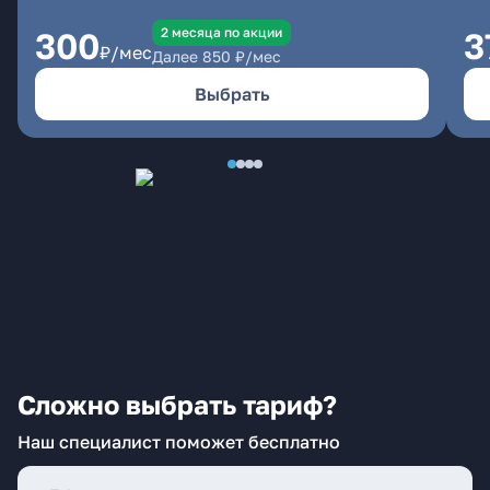
2 месяцa по акции
300
3
₽/мес
Далее
850
₽/мес
Выбрать
Сложно выбрать тариф?
Наш специалист поможет бесплатно