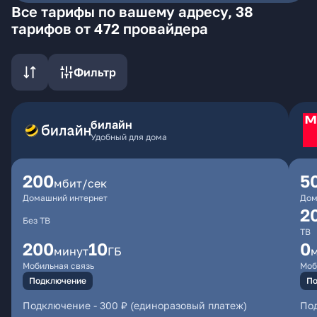
Все тарифы по вашему адресу, 38
тарифов от 472 провайдера
Фильтр
билайн
Удобный для дома
200
5
мбит/сек
Домашний интернет
Дом
2
Без ТВ
ТВ
200
10
0
минут
ГБ
Мобильная связь
Моб
Подключение
По
Подключение
-
300 ₽ (единоразовый платеж)
По