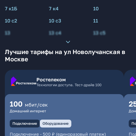
7 к1Б
7 к4
10
10 с2
10 с3
11
13
13 с4
13 с5
Лучшие тарифы на ул Новолучанская в
Москве
Ростелеком
Технологии доступа. Тест-драйв 100
100
2
мбит/сек
Домашний интернет
Дом
Подключение
Оборудование
По
Подключение
-
500 ₽ (единоразовый платеж)
По