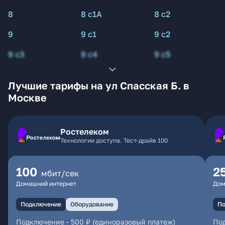
8
8 с1А
8 с2
9
9 с1
9 с2
9 с3
9 с4
9 с5
Лучшие тарифы на ул Спасская Б. в
Москве
Ростелеком
Технологии доступа. Тест-драйв 100
100
2
мбит/сек
Домашний интернет
Дом
Подключение
Оборудование
По
Подключение
-
500 ₽ (единоразовый платеж)
По