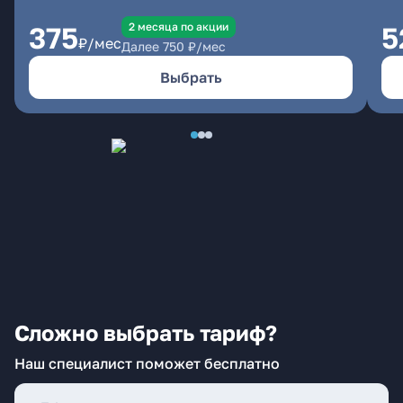
2 месяцa по акции
375
5
₽/мес
Далее
750
₽/мес
Выбрать
Сложно выбрать тариф?
Наш специалист поможет бесплатно