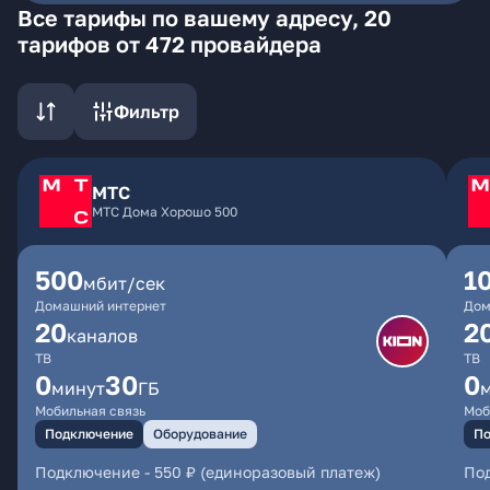
Все тарифы по вашему адресу, 20
тарифов от 472 провайдера
Фильтр
МТС
МТС Дома Хорошо 500
500
1
мбит/сек
Домашний интернет
Дом
20
2
каналов
ТВ
ТВ
0
30
0
минут
ГБ
Мобильная связь
Моб
Подключение
Оборудование
По
Подключение
-
550 ₽ (единоразовый платеж)
По