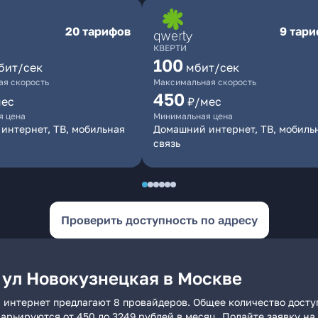
20 тарифов
9 тар
КВЕРТИ
100
бит/сек
мбит/сек
я скорость
Максимальная скорость
450
мес
₽/мес
я цена
Минимальная цена
интернет, ТВ, мобильная
Домашний интернет, ТВ, мобиль
связь
Проверить доступность по адресу
 ул Новокузнецкая в Москве
 интернет предлагают 8 провайдеров. Общее количество досту
 варьируются от 450 до 3249 рублей в месяц. Подайте заявку 