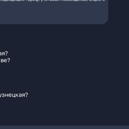
ая?
кве?
узнецкая?