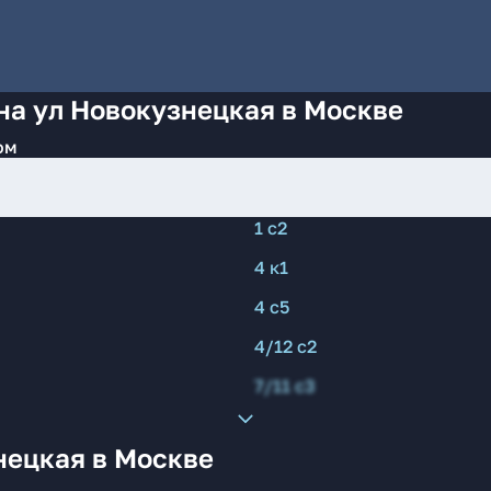
на ул Новокузнецкая в Москве
ом
1 с2
4 к1
4 с5
4/12 с2
7/11 с3
нецкая в Москве