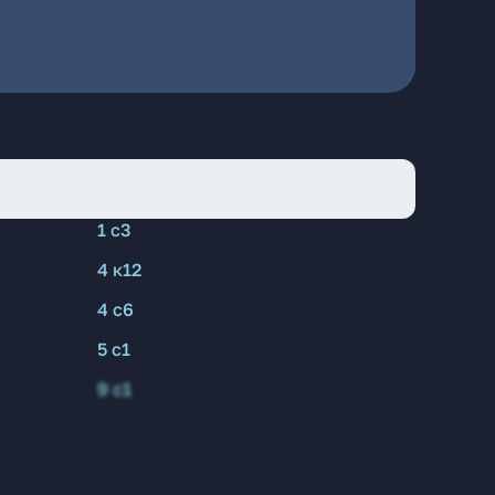
1 с3
4 к12
4 с6
5 с1
9 с1