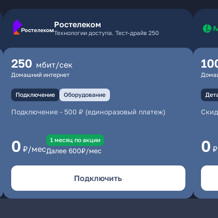
Ростелеком
Технологии доступа. Тест-драйв 250
250
10
мбит/сек
Домашний интернет
Дома
Подключение
Оборудование
Дет
Подключение
-
500 ₽ (единоразовый платеж)
Скид
1 месяц по акции
0
0
₽/мес
₽
Далее
600
₽/мес
Подключить