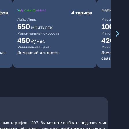
ифов
4 тарифа
Лайф Линк
Марьино.нет
650
10000
мбит/сек
мб
Максимальная скорость
Максимальная 
450
420
₽/мес
₽/мес
Минимальная цена
Минимальная ц
ная
Домашний интернет
Домашний инт
связь
пных тарифов - 207. Вы можете выбрать подключение
на подходящий тариф, учитывая необходимые опции и