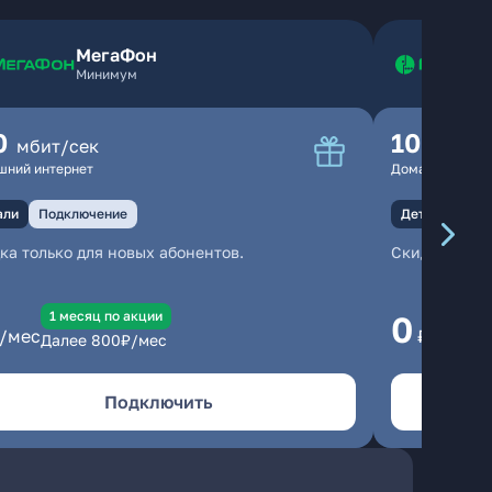
МегаФон
Минимум
0
100
мбит/сек
мбит
шний интернет
Домашний инте
али
Подключение
Детали
Под
ка только для новых абонентов.
Скидка тольк
1 месяц по акции
1
0
/мес
₽/мес
Далее
800
₽/мес
Да
Подключить