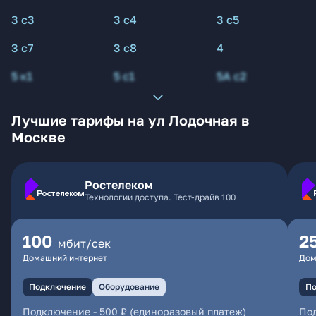
3 с3
3 с4
3 с5
3 с7
3 с8
4
5 к1
5 с1
5А с2
Лучшие тарифы на ул Лодочная в
Москве
Ростелеком
Технологии доступа. Тест-драйв 100
100
2
мбит/сек
Домашний интернет
Дом
Подключение
Оборудование
По
Подключение
-
500 ₽ (единоразовый платеж)
По