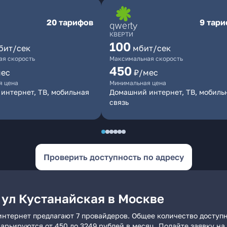
20 тарифов
9 тар
КВЕРТИ
100
бит/сек
мбит/сек
я скорость
Максимальная скорость
450
мес
₽/мес
я цена
Минимальная цена
интернет, ТВ, мобильная
Домашний интернет, ТВ, мобиль
связь
Проверить доступность по адресу
 ул Кустанайская в Москве
интернет предлагают 7 провайдеров. Общее количество доступ
 варьируются от 450 до 3249 рублей в месяц. Подайте заявку 