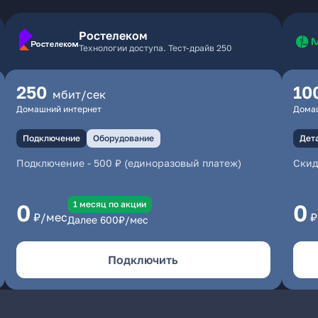
Ростелеком
Технологии доступа. Тест-драйв 250
250
10
мбит/сек
Домашний интернет
Дома
Подключение
Оборудование
Дет
Подключение
-
500 ₽ (единоразовый платеж)
Скид
1 месяц по акции
0
0
₽/мес
₽
Далее
600
₽/мес
Подключить