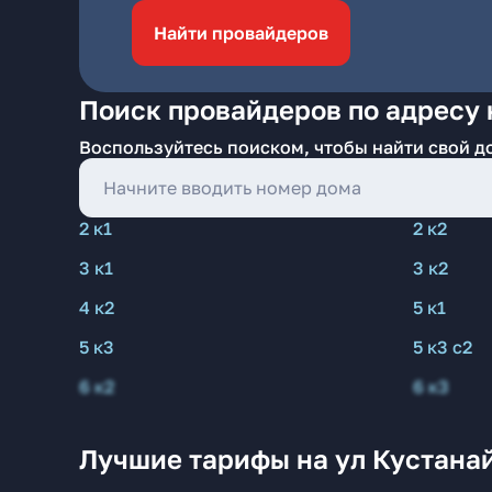
Найти провайдеров
Поиск провайдеров по адресу 
Воспользуйтесь поиском, чтобы найти свой д
2 к1
2 к2
3 к1
3 к2
4 к2
5 к1
5 к3
5 к3 с2
6 к2
6 к3
Лучшие тарифы на ул Кустана