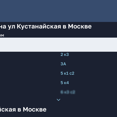
на ул Кустанайская в Москве
ом
2 к3
3А
5 к1 с2
5 к4
6 к3 с2
йская в Москве