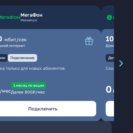
МегаФон
Минимум
0
100
мбит/сек
мбит
шний интернет
Домашний инте
али
Подключение
Детали
Под
ка только для новых абонентов.
Скидка тольк
1 месяц по акции
1
0
/мес
₽/мес
Далее
800
₽/мес
Да
Подключить