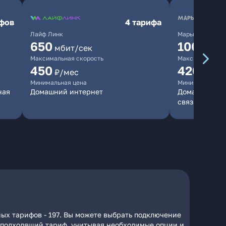
ифов
4 тарифа
Лайф Линк
Марьино.нет
650
10000
мбит/сек
мб
Максимальная скорость
Максимальная 
450
420
₽/мес
₽/мес
Минимальная цена
Минимальная ц
ная
Домашний интернет
Домашний инт
связь
ных тарифов - 197. Вы можете выбрать подключение
на подходящий тариф, учитывая необходимые опции и