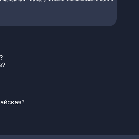
?
е?
найская?