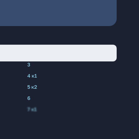
3
4 к1
5 к2
6
7 к1