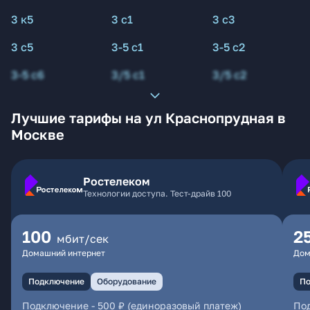
3 к5
3 с1
3 с3
3 с5
3-5 с1
3-5 с2
3-5 с6
3/5 с1
3/5 с2
Лучшие тарифы на ул Краснопрудная в
Москве
Ростелеком
Технологии доступа. Тест-драйв 100
100
2
мбит/сек
Домашний интернет
Дом
Подключение
Оборудование
По
Подключение
-
500 ₽ (единоразовый платеж)
По