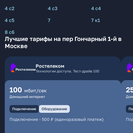
4 с2
4 с3
4 с4
4 с5
7
7 к1
8 с6
Лучшие тарифы на пер Гончарный 1-й в
Москве
Ростелеком
Технологии доступа. Тест-драйв 100
100
2
мбит/сек
Домашний интернет
Дом
Подключение
Оборудование
По
Подключение
-
500 ₽ (единоразовый платеж)
По