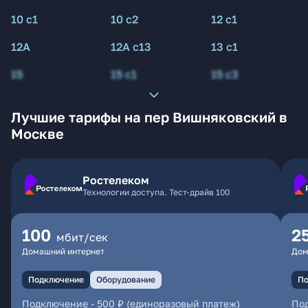
10 с1
10 с2
12 с1
12А
12А с13
13 с1
15
15 с1
15 с3
Лучшие тарифы на пер Вишняковский в
Москве
Ростелеком
Технологии доступа. Тест-драйв 100
100
2
мбит/сек
Домашний интернет
Дом
Подключение
Оборудование
По
Подключение
-
500 ₽ (единоразовый платеж)
По