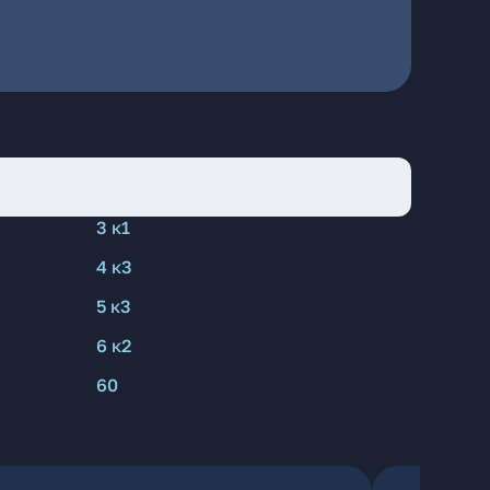
3 к1
4 к3
5 к3
6 к2
60