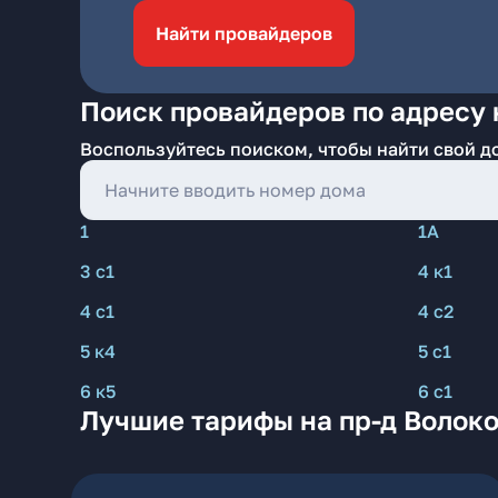
Найти провайдеров
Поиск провайдеров по адресу 
Воспользуйтесь поиском, чтобы найти свой д
1
1А
3 с1
4 к1
4 с1
4 с2
5 к4
5 с1
6 к5
6 с1
Лучшие тарифы на пр-д Волок