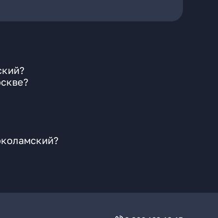
ский?
оскве?
околамский?