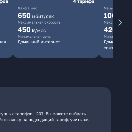
ифов
4 тарифа
Лайф Линк
Марьино.нет
650
10000
мбит/сек
мб
Максимальная скорость
Максимальная 
450
420
₽/мес
₽/мес
Минимальная цена
Минимальная ц
ная
Домашний интернет
Домашний инт
связь
тупных тарифов - 207. Вы можете выбрать
айте заявку на подходящий тариф, учитывая