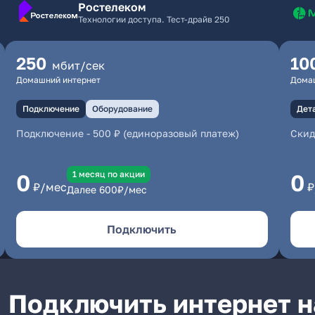
Ростелеком
Технологии доступа. Тест-драйв 250
250
10
мбит/сек
Домашний интернет
Дома
Подключение
Оборудование
Дет
Подключение
-
500 ₽ (единоразовый платеж)
Скид
1 месяц по акции
0
0
₽/мес
₽
Далее
600
₽/мес
Подключить
Подключить интернет н