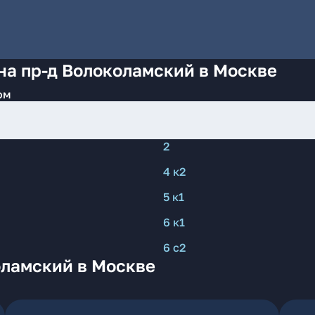
на пр-д Волоколамский в Москве
ом
2
4 к2
5 к1
6 к1
6 с2
оламский в Москве