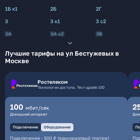
1Б к1
2Б
2Г
3
3 к1
3 с2
3А
3А к2
3Б
Лучшие тарифы на ул Бестужевых в
Москве
Ростелеком
Технологии доступа. Тест-драйв 100
100
2
мбит/сек
Домашний интернет
Дом
Подключение
Оборудование
По
Подключение
-
500 ₽ (единоразовый платеж)
По