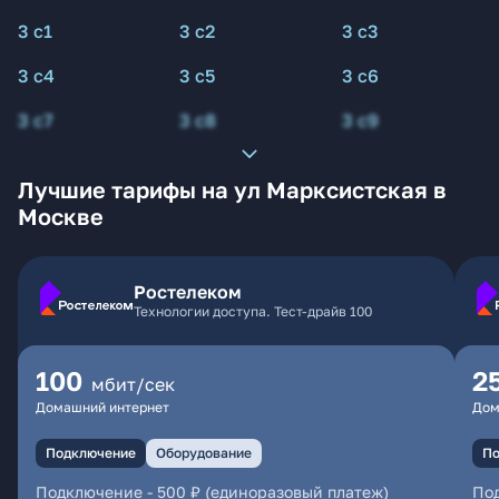
3 с1
3 с2
3 с3
3 с4
3 с5
3 с6
3 с7
3 с8
3 с9
Лучшие тарифы на ул Марксистская в
Москве
Ростелеком
Технологии доступа. Тест-драйв 100
100
2
мбит/сек
Домашний интернет
Дом
Подключение
Оборудование
По
Подключение
-
500 ₽ (единоразовый платеж)
По