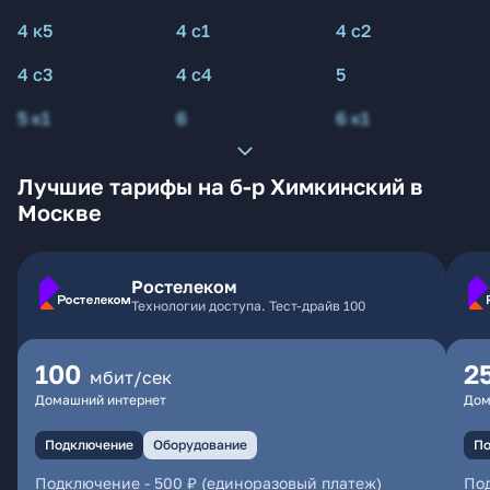
4 к5
4 с1
4 с2
4 с3
4 с4
5
5 к1
6
6 к1
Лучшие тарифы на б-р Химкинский в
Москве
Ростелеком
Технологии доступа. Тест-драйв 100
100
2
мбит/сек
Домашний интернет
Дом
Подключение
Оборудование
По
Подключение
-
500 ₽ (единоразовый платеж)
По