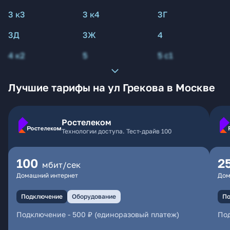
3 к3
3 к4
3Г
3Д
3Ж
4
4 к2
5
5 с1
Лучшие тарифы на ул Грекова в Москве
Ростелеком
Технологии доступа. Тест-драйв 100
100
2
мбит/сек
Домашний интернет
Дом
Подключение
Оборудование
По
Подключение
-
500 ₽ (единоразовый платеж)
По