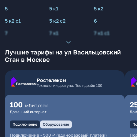
5
5 к1
5 к2
5 к2 с1
5 к2 с2
6
7
7 к1
7 к1 с1
Лучшие тарифы на ул Васильцовский
Стан в Москве
Ростелеком
Технологии доступа. Тест-драйв 100
100
2
мбит/сек
Домашний интернет
Дом
Подключение
Оборудование
По
Подключение
-
500 ₽ (единоразовый платеж)
По