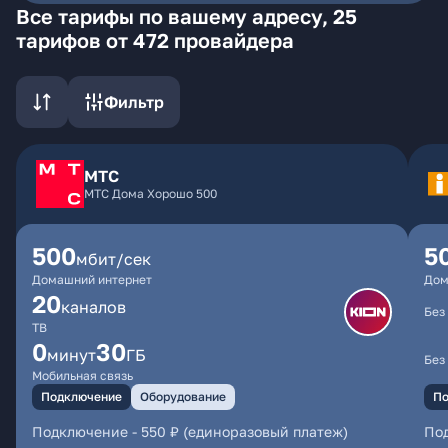
Все тарифы по вашему адресу, 25
тарифов от 472 провайдера
Фильтр
МТС
МТС Дома Хорошо 500
500
5
мбит/сек
Домашний интернет
Дом
20
каналов
Без
ТВ
0
30
минут
ГБ
Без
Мобильная связь
Подключение
Оборудование
По
Подключение
-
550 ₽ (единоразовый платеж)
По