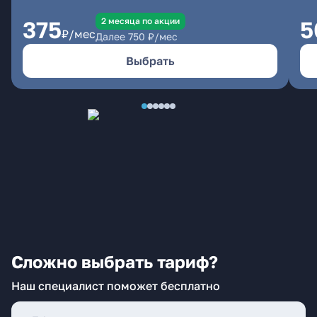
2 месяцa по акции
375
5
₽/мес
Далее
750
₽/мес
Выбрать
Сложно выбрать тариф?
Наш специалист поможет бесплатно